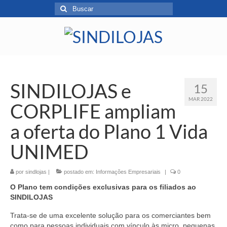
SINDILOJAS e
15
MAR 2022
CORPLIFE ampliam
a oferta do Plano 1 Vida
UNIMED
por
sindlojas
|
postado em:
Informações Empresariais
|
0
O Plano tem condições exclusivas para os filiados ao
SINDILOJAS
Trata-se de uma excelente solução para os comerciantes bem
como para pessoas individuais com vínculo às micro, pequenas