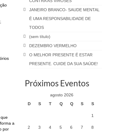
CONTRA AS VIROSES
ação
JANEIRO BRANCO- SAUDE MENTAL
É UMA RESPONSABILIDADE DE
;
TODOS
(sem título)
DEZEMBRO VERMELHO
O MELHOR PRESENTE É ESTAR
órios
PRESENTE. CUIDE DA SUA SAÚDE!
Próximos Eventos
agosto 2026
D
S
T
Q
Q
S
S
1
 que
 forma a
2
3
4
5
6
7
8
o por