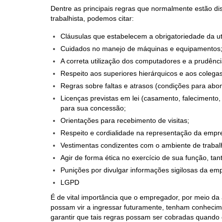
Dentre as principais regras que normalmente estão d
trabalhista, podemos citar:
Cláusulas que estabelecem a obrigatoriedade da uti
Cuidados no manejo de máquinas e equipamentos
A correta utilização dos computadores e a prudên
Respeito aos superiores hierárquicos e aos colegas
Regras sobre faltas e atrasos (condições para abo
Licenças previstas em lei (casamento, falecimento, 
para sua concessão;
Orientações para recebimento de visitas;
Respeito e cordialidade na representação da empr
Vestimentas condizentes com o ambiente de traba
Agir de forma ética no exercício de sua função, ta
Punições por divulgar informações sigilosas da emp
LGPD
É de vital importância que o empregador, por meio d
possam vir a ingressar futuramente, tenham conhecime
garantir que tais regras possam ser cobradas quando