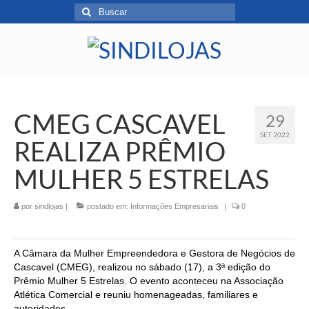
CMEG CASCAVEL
29
SET 2022
REALIZA PRÊMIO
MULHER 5 ESTRELAS
por
sindlojas
|
postado em:
Informações Empresariais
|
0
A Câmara da Mulher Empreendedora e Gestora de Negócios de
Cascavel (CMEG), realizou no sábado (17), a 3ª edição do
Prêmio Mulher 5 Estrelas. O evento aconteceu na Associação
Atlética Come
rcial e reuniu homenageadas, familiares e
autoridades.