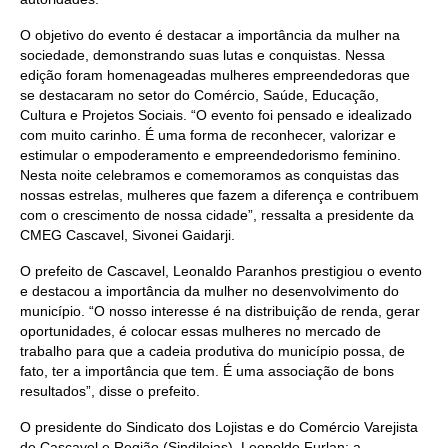
O objetivo do evento é de
stacar a importância da mulher na
sociedade, demonstrando suas lutas e conquistas. Nessa
edição foram homenageadas mulheres empreendedoras que
se destacaram no setor do Comércio, Saúde, Educação,
Cultura e Projetos Sociais. “O evento foi pensado e idealizado
com muito carinho. É uma forma de reconhecer, valorizar e
estimular o empoderamento e empreendedorismo feminino.
Nesta noite celebramos e comemoramos as conquistas das
nossas estrelas, mulheres que fazem a diferença e contribuem
com o crescimento de nossa cidade”, ressalta a presidente da
CMEG Cascavel, Sivonei Gaidarji.
O prefeito de Cascavel, Leonaldo Paranhos prestigiou o evento
e destacou a importância da mulher no desenvolvimento do
município. “O nosso interesse é na distribuição de renda, gerar
oportunidades, é colocar essas mulheres no mercado de
trabalho para que a cadeia produtiva do município possa, de
fato, ter a importância que tem. É uma associação de bons
resu
ltados”
, disse o prefeito.
O presidente do Sindicato dos Lojistas e do Comércio Varejista
de Cascavel e Região (Sindilojas), Leopoldo Furlan; a