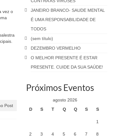
CONTRA AS VIROSES
JANEIRO BRANCO- SAUDE MENTAL
a vez o
 uma
É UMA RESPONSABILIDADE DE
TODOS
palestra
(sem título)
cipais.
DEZEMBRO VERMELHO
O MELHOR PRESENTE É ESTAR
PRESENTE. CUIDE DA SUA SAÚDE!
Próximos Eventos
agosto 2026
o Post
D
S
T
Q
Q
S
S
1
2
3
4
5
6
7
8