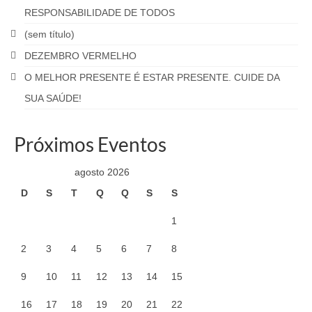
RESPONSABILIDADE DE TODOS
(sem título)
DEZEMBRO VERMELHO
O MELHOR PRESENTE É ESTAR PRESENTE. CUIDE DA
SUA SAÚDE!
Próximos Eventos
agosto 2026
D
S
T
Q
Q
S
S
1
2
3
4
5
6
7
8
9
10
11
12
13
14
15
16
17
18
19
20
21
22