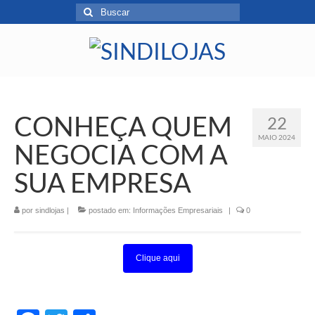
CONHEÇA QUEM
22
MAIO 2024
NEGOCIA COM A
SUA EMPRESA
por
sindlojas
|
postado em:
Informações Empresariais
|
0
Clique aqui