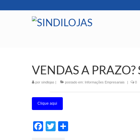
VENDAS A PRAZO? 
por
sindlojas
|
postado em:
Informações Empresariais
|
0
Clique aqui
Facebook
Twitter
Share