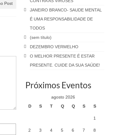
CONTRA AS VIROSES
o Post
JANEIRO BRANCO- SAUDE MENTAL
É UMA RESPONSABILIDADE DE
TODOS
(sem título)
DEZEMBRO VERMELHO
O MELHOR PRESENTE É ESTAR
PRESENTE. CUIDE DA SUA SAÚDE!
Próximos Eventos
agosto 2026
D
S
T
Q
Q
S
S
1
2
3
4
5
6
7
8