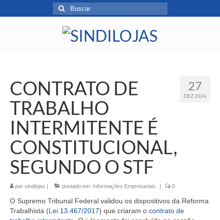
CONTRATO DE
27
DEZ 2024
TRABALHO
INTERMITENTE É
CONSTITUCIONAL,
SEGUNDO O STF
por
sindlojas
|
postado em:
Informações Empresariais
|
0
O Supremo Tribunal Federal validou os dispositivos da Reforma
Trabalhista (
Lei 13.467/2017
) que criaram o
contrato de