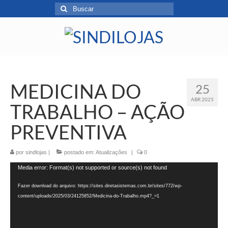
MEDICINA DO
25
ABR 2025
TRABALHO – AÇÃO
PREVENTIVA
por
sindlojas
|
postado em:
Atualizações
|
0
Tocador
Media error: Format(s) not supported or source(s) not found
de
vídeo
Fazer download do arquivo: https://sites.diretasistemas.com.br/sites/772/wp-
content/uploads/2025/03/24125852/Medicina-do-Trabalho.mp4?_=1